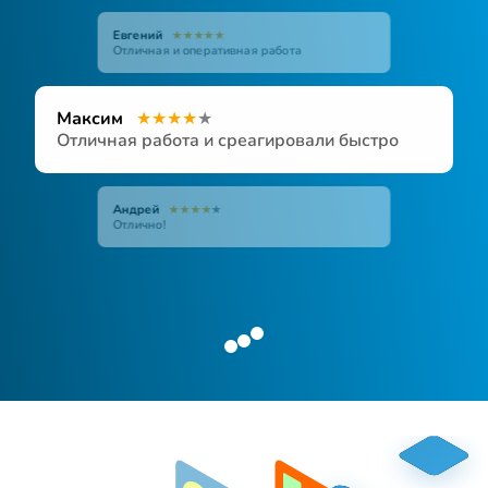
Евгений
★
★
★
★
★
Ирина
Антон
★
★
★
★
★
★
★
★
★
★
Отличная и оперативная работа
Максим
★
★
★
★
★
Отличная работа и среагировали быстро
Андрей
★
★
★
★
★
Отлично!