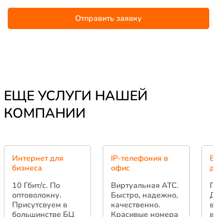
Отправить заявку
ЕЩЕ УСЛУГИ НАШЕЙ
КОМПАНИИ
Интернет для
IP-телефония в
В
бизнеса
офис
д
10 Гбит/с.
По
Виртуальная АТС.
Г
оптоволокну.
Быстро, надежно,
Д
Присутсвуем в
качественно.
в
большинстве БЦ
Красивые номера
в