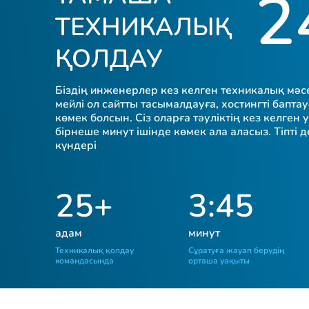
2
ТЕХНИКАЛЫҚ
ҚОЛДАУ
Біздің инженерлер кез келген техникалық мәсе
мейлі ол сайтты тасымалдауға, хостингті бапта
көмек болсын. Сіз оларға тәуліктің кез келген
бірнеше минут ішінде көмек ала аласыз. Тіпті
күндері
25+
3:45
адам
минут
Техникалық қолдау
Сұратуға жауап берудің
командасында
орташа уақыты