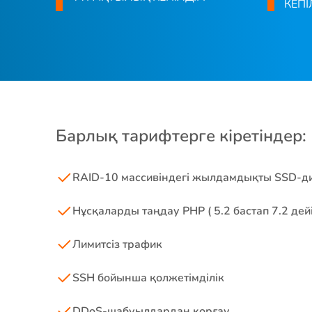
КЕПІ
Барлық тарифтерге кіретіндер:
RAID-10 массивіндегі жылдамдықты SSD-д
Нұсқаларды таңдау PHP ( 5.2 бастап 7.2 дей
Лимитсіз трафик
SSH бойынша қолжетімділік
DDoS-шабуылдардан қорғау