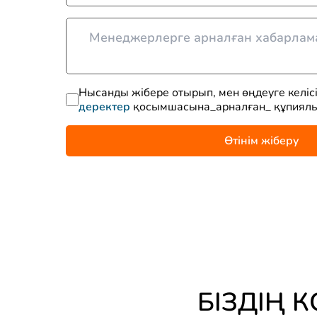
Нысанды жібере отырып, мен өңдеуге келіс
деректер
қосымшасына_арналған_ құпиял
Өтінім жіберу
БІЗДІҢ 