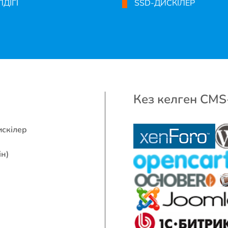
ЛДІГІ
SSD-ДИСКІЛЕР
Кез келген CMS-
искілер
ін)