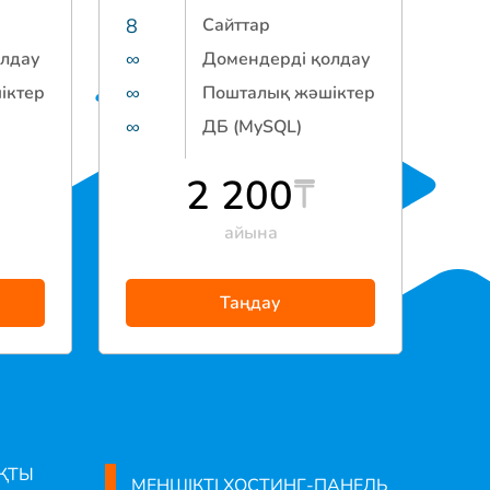
8
Сайттар
олдау
∞
Домендерді қолдау
іктер
∞
Пошталық жәшіктер
∞
ДБ (MySQL)
2 200
айына
Таңдау
ҚТЫ
МЕНШІКТІ ХОСТИНГ-ПАНЕЛЬ