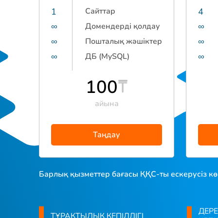
1
Сайттар
4
∞
Домендерді қолдау
∞
∞
Пошталық жәшіктер
∞
∞
ДБ (MySQL)
∞
100
айына
Таңдау
Барлық қызметтер бағасы ҚҚС-ты ескерусіз кө
ДЕРЕ
ТҰРАҚТЫЛЫҚ КЕПІЛДІГІ