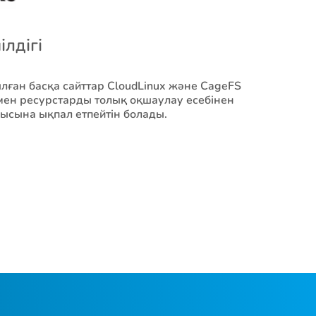
лдігі
лған басқа сайттар CloudLinux және CageFS
мен ресурстарды толық оқшаулау есебінен
ысына ықпал етпейтін болады.