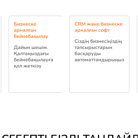
Бизнеске
CRM және бизнеске
арналған
арналған софт
бейнебақылау
Сіздің бизнесіңіздің
Дайын шешім.
тапсырыстарын
Қалтаңыздағы
басқаруды
бейнебақылауға
автоматтандырыңыз
қол жеткізу