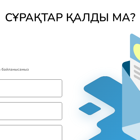
СҰРАҚТАР ҚАЛДЫ МА?
та байланысамыз