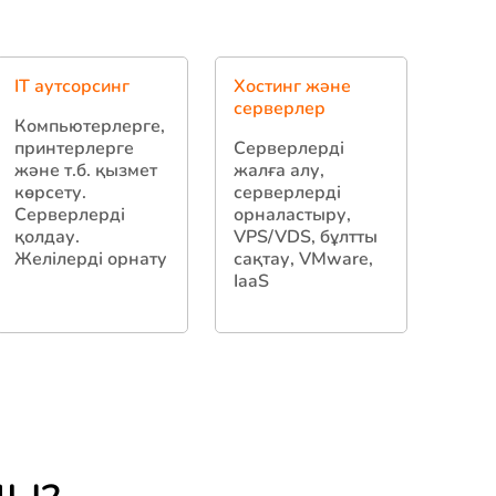
IT аутсорсинг
Хостинг және
серверлер
Компьютерлерге,
принтерлерге
Серверлерді
және т.б. қызмет
жалға алу,
көрсету.
серверлерді
Серверлерді
орналастыру,
қолдау.
VPS/VDS, бұлтты
Желілерді орнату
сақтау, VMware,
IaaS