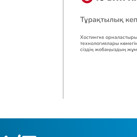
Тұрақтылық кепі
Хостингке орналастыры
технологиялары көмегі
сіздің жобаңыздың жұм