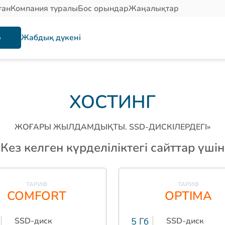
ған
Компания туралы
Бос орындар
Жаңалықтар
р
Жабдық дүкені
ХОСТИНГ
ЖОҒАРЫ ЖЫЛДАМДЫҚТЫ. SSD-ДИСКІЛЕРДЕГІ»
Кез келген күрделіліктегі сайттар үшін
ТАРИФ
ТАРИФ
COMFORT
OPTIMA
SSD-диск
5 Гб
SSD-диск