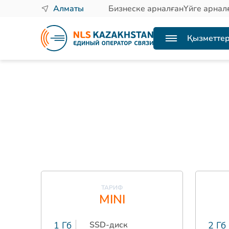
Алматы
Бизнеске арналған
Үйге арнал
Қызметте
ТАРИФ
MINI
1 Гб
SSD-диск
2 Гб