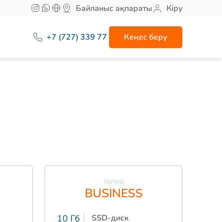
Байланыс ақпараты
Кіру
+7 (727) 339 77 77
Кеңес беру
ТАРИФ
BUSINESS
10 Гб
SSD-диск