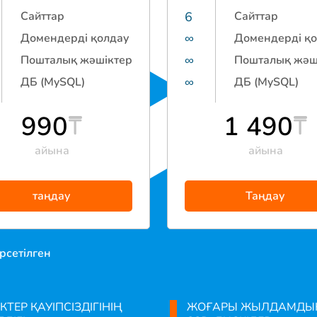
Сайттар
6
Сайттар
Домендерді қолдау
∞
Домендерді қ
Пошталық жәшіктер
∞
Пошталық жәш
ДБ (MySQL)
∞
ДБ (MySQL)
990
1 490
айына
айына
таңдау
Таңдау
рсетілген
КТЕР ҚАУІПСІЗДІГІНІҢ
ЖОҒАРЫ ЖЫЛДАМДЫ