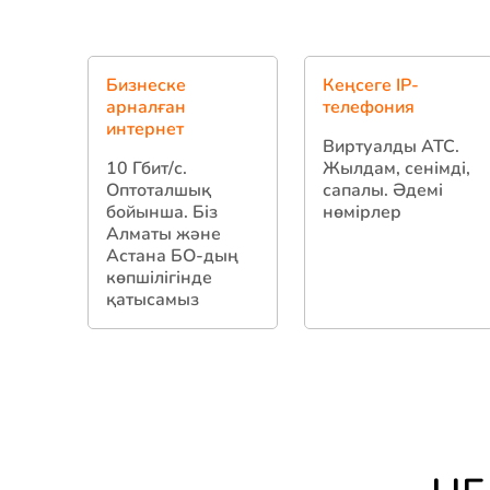
Бизнеске
Кеңсеге IP-
арналған
телефония
интернет
Виртуалды АТС.
10 Гбит/с.
Жылдам, сенімді,
Оптоталшық
сапалы. Әдемі
бойынша. Біз
нөмірлер
Алматы және
Астана БО-дың
көпшілігінде
қатысамыз