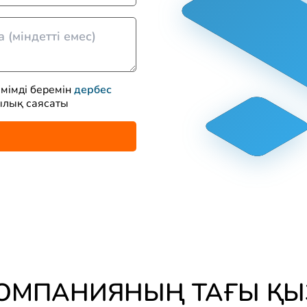
імімді беремін
дербес
ылық саясаты
КОМПАНИЯНЫҢ ТАҒЫ ҚЫ