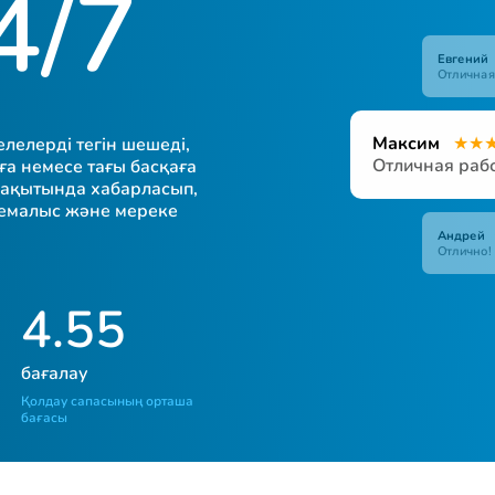
4/7
Евгений
Ир
Ан
Отличная
Максим
★
★
лелерді тегін шешеді,
Отличная рабо
уға немесе тағы басқаға
 уақытында хабарласып,
 демалыс және мереке
Андрей
Отлично!
4.55
бағалау
Қолдау сапасының орташа
бағасы