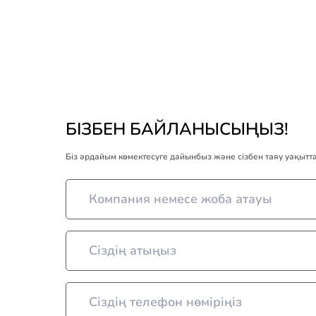
БІЗБЕН БАЙЛАНЫСЫҢЫЗ!
Біз әрдайым көмектесуге дайынбыз және сізбен таяу уақыт