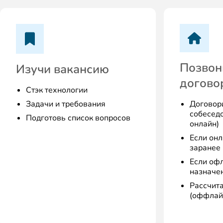
Позвон
Изучи вакансию
договор
Стэк технологии
Задачи и требования
Договори
собесед
Подготовь список вопросов
онлайн)
Если онл
заранее
Если офл
назначе
Рассчита
(оффлай