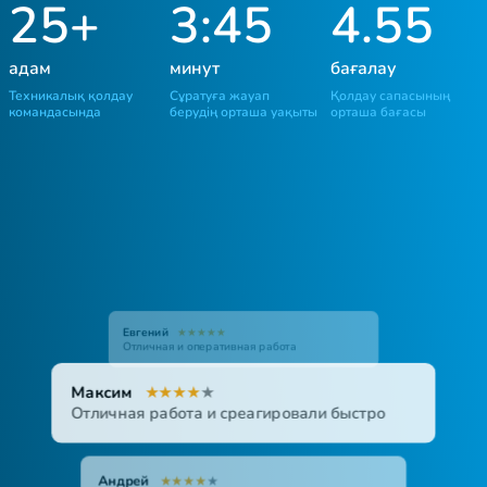
25+
3:45
4.55
адам
минут
бағалау
Техникалық қолдау
Сұратуға жауап
Қолдау сапасының
командасында
берудің орташа уақыты
орташа бағасы
Максим
★
★
★
★
★
Ирина
Евгений
★
★
★
★
★
★
★
★
★
★
Отличная работа и среагировали быстро
Андрей
★
★
★
★
★
Отлично!