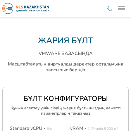
ЖАРИЯ БҰЛТ
VMWARE БАЗАСЫНДА
Масштабталатын виртуалды деректер орталығына
тапсырыс беріңіз
БҰЛТ КОНФИГУРАТОРЫ
Құнын есептеу үшін сіздің жария бұлтыңыздың қажетті
параметрлерін таңдаңыз
Standard vCPU -
vRAM -
бір
1 Гб үшін 5 200 тг/