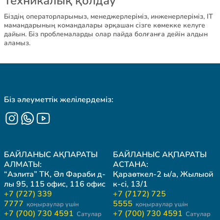
Техникалық қолдау
Біздің операторларымыз, менеджерлеріміз, инженерлеріміз, IT
мамандарының командалары әрқашан сізге көмекке келуге
дайын. Біз проблемаларды олар пайда болғанға дейін алдын
аламыз.
Біз әлеуметтік желілердеміз:
БАЙЛАНЫС АҚПАРАТЫ
БАЙЛАНЫС АҚПАРАТЫ
АЛМАТЫ:
АСТАНА:
“Аэлита” ТК, Әл Фараби д-
Қараөткел-2 ы/а, Жылыой
лы 95, 115 офис, 116 офис
к-сі, 13/1
+7 (727) 339
+7 (7172) 725
7777
5555
қоңыраулар үшін
қоңыраулар үшін
+7 (700) 730 4591
+7 (700) 730 4591
Сатулар
Сатулар