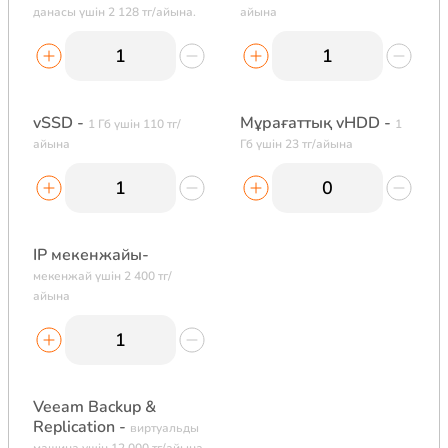
данасы үшін 2 128 тг/айына.
айына
vSSD -
Мұрағаттық vHDD -
1 Гб үшін 110 тг/
1
айына
Гб үшін 23 тг/айына
IP мекенжайы-
мекенжай үшін 2 400 тг/
айына
Veeam Backup &
Replication -
виртуальды