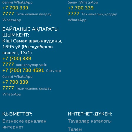
бөлімі WhatsApp
бөлімі WhatsApp
+7 700 339
+7 700 339
7777
7777
Техникалық қолдау
Техникалық қолдау
WhatsApp
WhatsApp
БАЙЛАНЫС АҚПАРАТЫ
ШЫМКЕНТ:
Кіші Самал шағынауданы,
1695 үй (Рысқұлбеков
көшесі, 13/1)
+7 (700) 339
7777
қоңыраулар үшін
+7 (700) 730 4591
Сатулар
бөлімі WhatsApp
+7 700 339
7777
Техникалық қолдау
WhatsApp
ҚЫЗМЕТТЕР:
ИНТЕРНЕТ-ДҮКЕН:
Бизнеске арналған
Тауарлар каталогы
интернет
Төлем