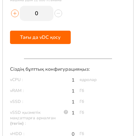
машина үшін 12 000 тг/айына
Тағы да vDC қосу
Сіздің бұлттық конфигурацияңыз:
vCPU
:
1
ядролар
vRAM
:
1
Гб
vSSD
:
1
Гб
vSSD қызметік
1
Гб
мақсаттарға арналған
(тегін)
:
vHDD
:
0
Гб