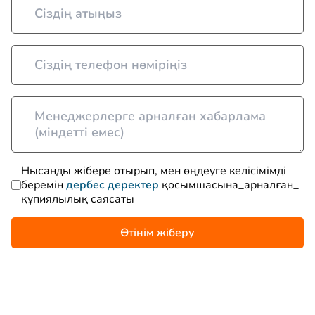
Нысанды жібере отырып, мен өңдеуге келісімімді
беремін
дербес деректер
қосымшасына_арналған_
құпиялылық саясаты
Өтінім жіберу