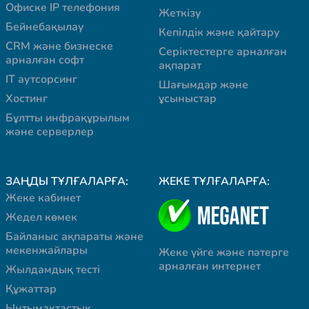
Офиске IP телефония
Жеткізу
Бейнебақылау
Кепілдік және қайтару
CRM және бизнеске
Серіктестерге арналған
арналған софт
ақпарат
IT аутсорсинг
Шағымдар және
Хостинг
ұсыныстар
Бұлтты инфрақұрылым
және серверлер
ЗАҢДЫ ТҰЛҒАЛАРҒА:
ЖЕКЕ ТҰЛҒАЛАРҒА:
Жеке кабинет
Жедел көмек
Байланыс ақпараты және
мекенжайлары
Жеке үйге және пәтерге
арналған интернет
Жылдамдық тесті
Құжаттар
Ынтымақтастық