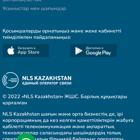
Ұсыныстар мен шағымдар
Қосымшаларды орнатыңыз және жеке кабинетті
тиімділікпен пайдаланыңыз:
© 2022 «NLS Kazakhstan» ЖШС. Барлық құқықтары
қорғалған
NLS Kazakhstan шағын және орта бизнестің де, ірі
корпорацияның да кез келген қажеттіліктерін жабуға
қабілетті телекоммуникация және ақпараттық
технологиялар саласындағы шешімдердің толық
спектрін ұсынатын бірыңғай байланыс операторы.