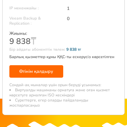
IP мекенжайы
:
1
Veeam Backup &
0
Replication
:
Жиыны:
9 838
Бір айдағы абоненттік төлем:
9 838 тг
Барлық қызметтер құны ҚҚС-ты ескерусіз көрсетілген
Өтінім қалдыру
Сондай-ақ мыналар үшін орын беруді ұсынамыз:
Виртуалды машинаны орнатуға және оған қызмет
көрсетуге арналған ISO кескіндері
Суреттерге, егер оларды пайдалануды
жоспарласаңыз