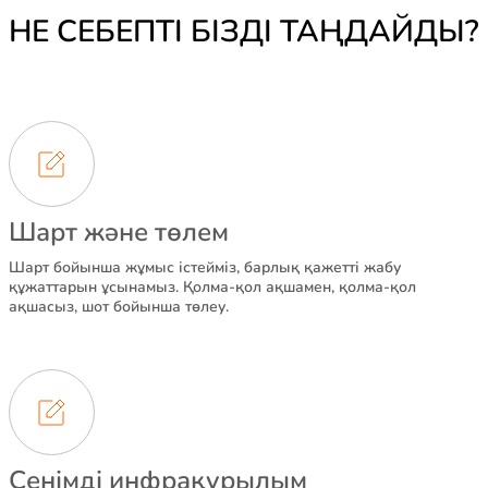
НЕ СЕБЕПТІ БІЗДІ ТАҢДАЙДЫ?
Шарт және төлем
Шарт бойынша жұмыс істейміз, барлық қажетті жабу
құжаттарын ұсынамыз. Қолма-қол ақшамен, қолма-қол
ақшасыз, шот бойынша төлеу.
Сенімді инфрақұрылым