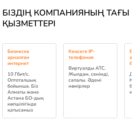
БІЗДІҢ КОМПАНИЯНЫҢ ТАҒЫ
ҚЫЗМЕТТЕРІ
Бизнеске
Кеңсеге IP-
Б
арналған
телефония
а
интернет
б
Виртуалды АТС.
10 Гбит/с.
Жылдам, сенімді,
Д
Оптоталшық
сапалы. Әдемі
Қ
бойынша. Біз
нөмірлер
б
Алматы және
қ
Астана БО-дың
көпшілігінде
қатысамыз