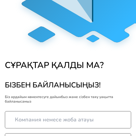
СҰРАҚТАР ҚАЛДЫ МА?
БІЗБЕН БАЙЛАНЫСЫҢЫЗ!
Біз әрдайым көмектесуге дайынбыз және сізбен таяу уақытта
байланысамыз