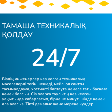
ТАМАША ТЕХНИКАЛЫҚ
ҚОЛДАУ
24/7
Біздің инженерлер кез келген техникалық
мәселелерді тегін шешеді, мейлі ол сайтты
тасымалдауға, хостингті баптауға немесе тағы басқаға
көмек болсын. Сіз оларға тәуліктің кез келген
уақытында хабарласып, бірнеше минут ішінде көмек
ала аласыз. Тіпті демалыс және мереке күндері